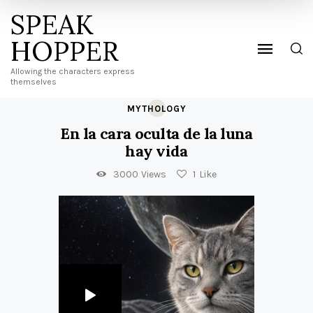
SPEAK
HOPPER
Allowing the characters express
themselves
MYTHOLOGY
En la cara oculta de la luna
hay vida
3000
Views
1
Like