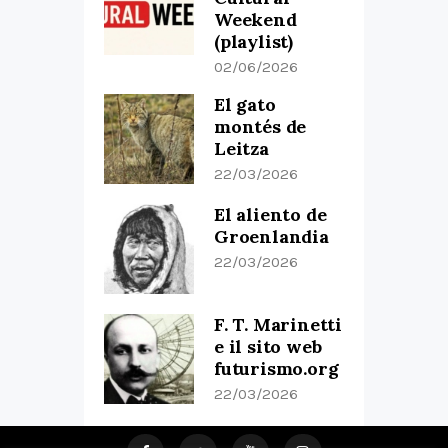
Weekend
(playlist)
02/06/2026
El gato
montés de
Leitza
22/03/2026
El aliento de
Groenlandia
22/03/2026
F. T. Marinetti
e il sito web
futurismo.org
22/03/2026