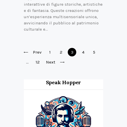
interattive di figure storiche, artistiche
e di fantasia. Queste creazioni offrono
un’esperienza multisensoriale unica,
avvicinando il pubblico al patrimonio
culturale e…
Posts
Prev
Page
1
Page
2
Page
3
Page
4
Page
5
pagination
…
Page
12
Next
Speak Hopper