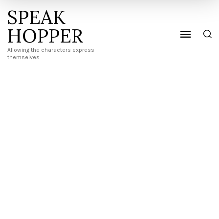
SPEAK
HOPPER
Allowing the characters express
themselves