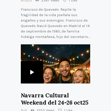
Artists
2347
Views
1
Like
Francisco de Quevedo. Repite la
fragilidad de la vida yseñala sus
engaños y sus enemigos. Francisco de
Quevedo Nació Quevedo en Madrid el 14
de septiembre de 1580, de familia
hidalga montañesa, hijo del secretario…
Navarra Cultural
Weekend del 24-26 oct25
Pub
2253
Views
1
Like