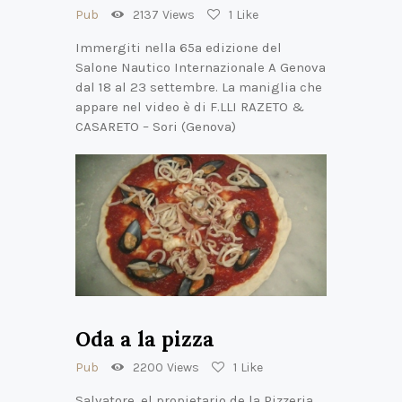
Pub
2137
Views
1
Like
Immergiti nella 65a edizione del
Salone Nautico Internazionale A Genova
dal 18 al 23 settembre. La maniglia che
appare nel video è di F.LLI RAZETO &
CASARETO – Sori (Genova)
Oda a la pizza
Pub
2200
Views
1
Like
Salvatore, el propietario de la Pizzeria