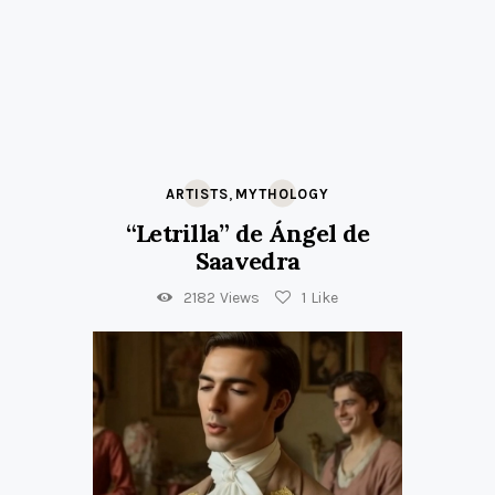
,
ARTISTS
MYTHOLOGY
“Letrilla” de Ángel de
Saavedra
2182
Views
1
Like