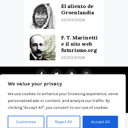
El aliento de
Groenlandia
22/03/2026
F. T. Marinetti
e il sito web
futurismo.org
22/03/2026
We value your privacy
Home
About Us
Pub
Privacy Policy
Contacts
We use cookies to enhance your browsing experience, serve
personalized ads or content, and analyze our traffic. By
clicking "Accept All", you consent to our use of cookies.
Copyright © 2026 by Olatua. All rights
Customize
Reject All
Accept All
reserved.