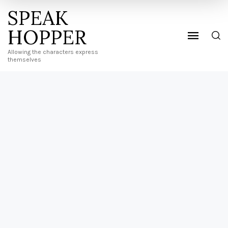
SPEAK
HOPPER
Allowing the characters express
themselves