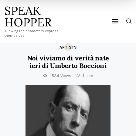
SPEAK
HOPPER
Allowing the characters express
themselves
ARTISTS
Noi viviamo di verità nate
ieri di Umberto Boccioni
1534
Views
1
Like