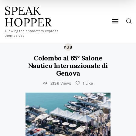
SPEAK
HOPPER
Allowing the characters express
themselves
PUB
Colombo al 65° Salone
Nautico Internazionale di
Genova
2136
Views
1
Like