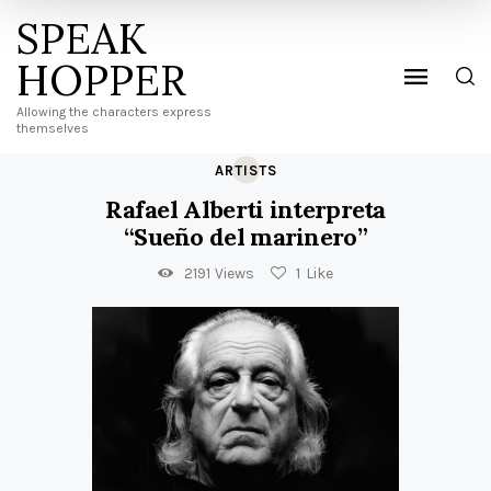
SPEAK
HOPPER
Allowing the characters express
themselves
ARTISTS
Rafael Alberti interpreta
“Sueño del marinero”
2191
Views
1
Like