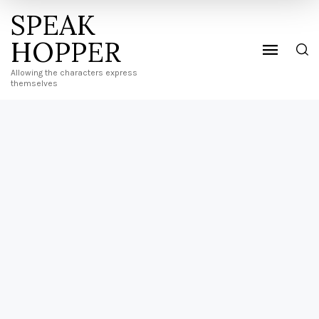
SPEAK
HOPPER
Allowing the characters express
themselves