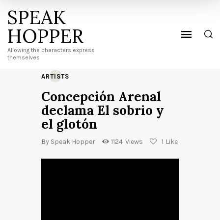
SPEAK
HOPPER
Allowing the characters express
themselves
ARTISTS
Concepción Arenal
declama El sobrio y
el glotón
By
Speak Hopper
1124
Views
1
Like