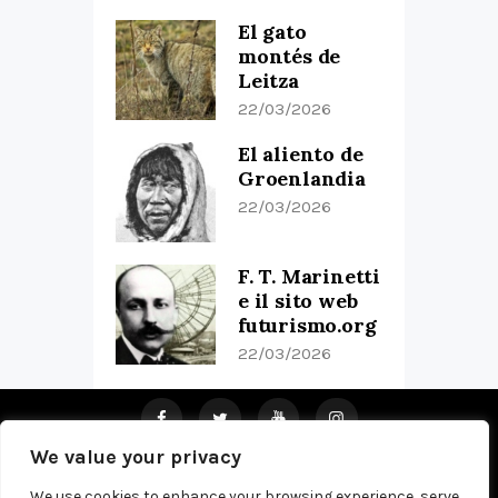
El gato
montés de
Leitza
22/03/2026
El aliento de
Groenlandia
22/03/2026
F. T. Marinetti
e il sito web
futurismo.org
22/03/2026
We value your privacy
Home
About Us
Pub
Privacy Policy
Contacts
We use cookies to enhance your browsing experience, serve