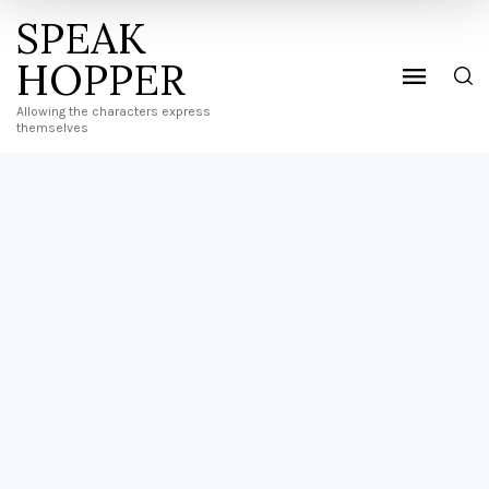
SPEAK
HOPPER
Allowing the characters express
themselves