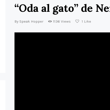
“Oda al gato” de N
By
Speak Hopper
1136
Views
1
Like