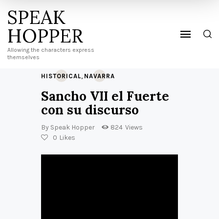
SPEAK
HOPPER
Allowing the characters express
themselves
,
HISTORICAL
NAVARRA
Sancho VII el Fuerte
con su discurso
By
Speak Hopper
824
Views
0
Likes