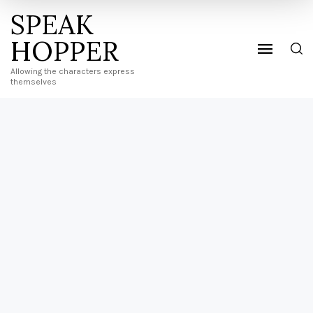
SPEAK
HOPPER
Allowing the characters express
themselves