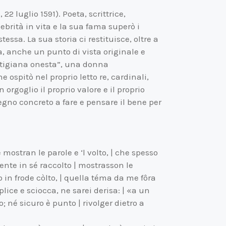
2 luglio 1591). Poeta, scrittrice,
brità in vita e la sua fama superò i
essa. La sua storia ci restituisce, oltre a
anche un punto di vista originale e
rtigiana onesta”, una donna
 ospitò nel proprio letto re, cardinali,
 orgoglio il proprio valore e il proprio
gno concreto a fare e pensare il bene per
 mostran le parole e ‘l volto, | che spesso
ente in sé raccolto | mostrasson le
o in frode còlto, | quella téma da me fôra
lice e sciocca, ne sarei derisa: | «a un
o; né sicuro è punto | rivolger dietro a