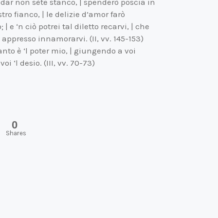
 lodar non sète stanco, | spenderò poscia in
o fianco, | le delizie d’amor farò
 e ‘n ciò potrei tal diletto recarvi, | che
appresso innamorarvi. (II, vv. 145-153)
uanto è ‘l poter mio, | giungendo a voi
i ‘l desio. (III, vv. 70-73)
0
Shares