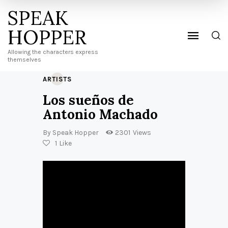
SPEAK
HOPPER
Allowing the characters express
themselves
ARTISTS
Los sueños de
Antonio Machado
By
Speak Hopper
2301
Views
1
Like