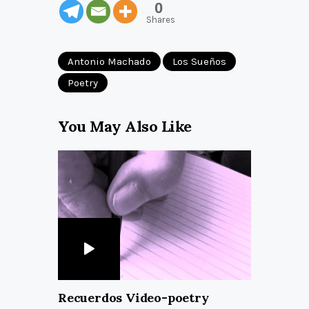
0
Shares
Antonio Machado
Los Sueños
Poetry
You May Also Like
Recuerdos Video-poetry